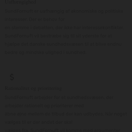
Uafhængighed
SundFornuft er uafhængig af økonomiske og politiske
interesser. Der er behov for
en stemme i debatten, der ikke har interessekonflikter.
SundFornuft vil bestræbe sig til sit yderste for at
hjælpe det danske sundhedsvæsen til at blive endnu
bedre og mindske ulighed i sundhed.
Rationalitet og prioritering
SundFornuft arbejder for et sundhedsvæsen, der
arbejder rationelt og prioriterer med
åbne øjne mellem de tilbud der kan udbydes. Når noget
vælges til er der andet der skal
vælges fra. SundFornuft vil komme med argumenter