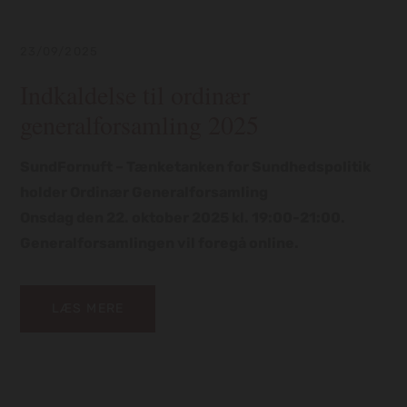
23/09/2025
Indkaldelse til ordinær
generalforsamling 2025
D
v
SundFornuft – Tænketanken for Sundhedspolitik
o
holder Ordinær Generalforsamling
e
Onsdag den 22. oktober 2025 kl. 19:00-21:00.
l
Generalforsamlingen vil foregå online.
LÆS MERE