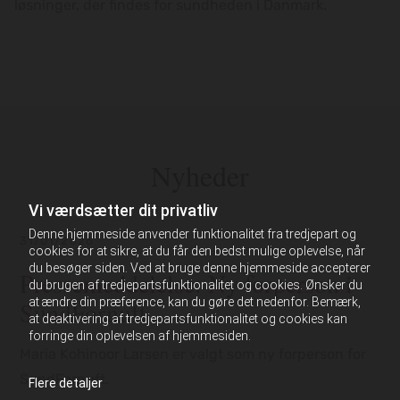
løsninger, der findes for sundheden i Danmark.
Nyheder
Vi værdsætter dit privatliv
Denne hjemmeside anvender funktionalitet fra tredjepart og
31/01/2026
0
cookies for at sikre, at du får den bedst mulige oplevelse, når
du besøger siden. Ved at bruge denne hjemmeside accepterer
Pressemeddelelse: Ny forperson i
du brugen af tredjepartsfunktionalitet og cookies. Ønsker du
at ændre din præference, kan du gøre det nedenfor. Bemærk,
SundFornuft
at deaktivering af tredjepartsfunktionalitet og cookies kan
forringe din oplevelsen af hjemmesiden.
Maria Kohinoor Larsen er valgt som ny forperson for
S
SundFornuft.
g
Flere detaljer