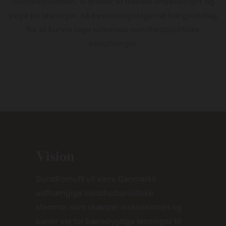
sundhedsvæsen. Vi ønsker at udvikle anbefalinger og
pege på løsninger, så beslutningstagerne har grundlag
for at kunne tage rationelle sundhedspolitiske
beslutninger.
Vision
SundFornuft vil være Danmarks
uafhængige sundhedspolitiske
stemme, som skærper diskussionen og
baner vej for bæredygtige løsninger til