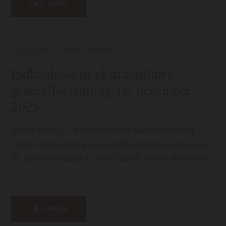
LÆS MERE
2
02/12/2025
-
SUND FORNUFT
Indkaldelse til ekstraordinær
generalforsamling 16. december
2025
V
m
SundFornuft – Tænketanken for Sundhedspolitik
holder ekstraordinær generalforsamling tirsdag den
16. december 2025 kl. 19:00-20:00, online via Teams.
LÆS MERE
0