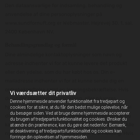
Den dataansvarlige for indsamling, behandling og
anvendelse af dine personoplysninger på
www.sundfornuft.org er Webmaster, Hejrevej 30, 1. sal,
2400 København NV.
Behandlingsgrundlag og formål
Dine almindelige kontaktoplysninger som navn og
adresse indhenter vi for at kunne levere det produkt
eller den ydelse, som du har købt hos os. Din e-
mailadresse indhenter vi for at kunne sende dig en
ordrebekræftelse samt en leveringsbekræftelse. Hvis
Vi værdsætter dit privatliv
du under registreringsprocessen, eller på vores
Denne hjemmeside anvender funktionalitet fra tredjepart og
hjemmeside, har givet os dit samtykke hertil, bruger vi
cookies for at sikre, at du får den bedst mulige oplevelse, når
du besøger siden. Ved at bruge denne hjemmeside accepterer
din e-mailadresse til udsendelse af et nyhedsbrev. Du
du brugen af tredjepartsfunktionalitet og cookies. Ønsker du
kan til enhver tid til- og afmelde dig nyhedsbrevet. Alle
at ændre din præference, kan du gøre det nedenfor. Bemærk,
at deaktivering af tredjepartsfunktionalitet og cookies kan
nyhedsbreve indeholder også et link til afmelding. Hvis
forringe din oplevelsen af hjemmesiden.