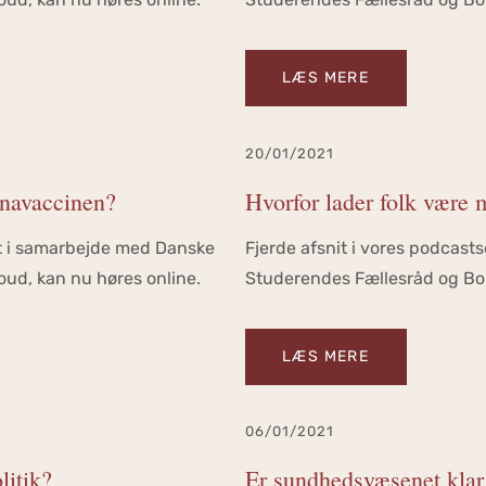
LÆS MERE
20/01/2021
ronavaccinen?
Hvorfor lader folk være 
vet i samarbejde med Danske
Fjerde afsnit i vores podcast
ud, kan nu høres online.
Studerendes Fællesråd og Bob
LÆS MERE
06/01/2021
litik?
Er sundhedsvæsenet klar 