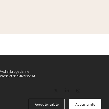
. Ved at bruge denne
ærk, at deaktivering af
Accepter valgte
Accepter alle