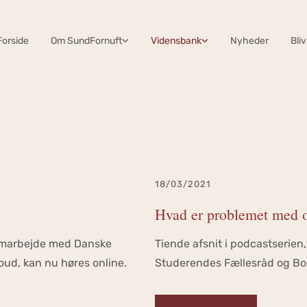
Forside
Om SundFornuft
Vidensbank
Nyheder
Bli
18/03/2021
Hvad er problemet med og 
 samarbejde med Danske
Tiende afsnit i podcastserien
ud, kan nu høres online.
Studerendes Fællesråd og Bob