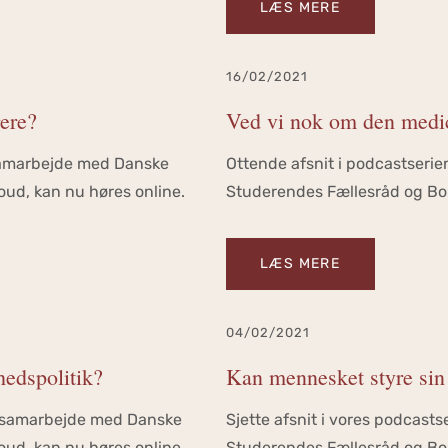
LÆS MERE
16/02/2021
re‪?‬
Ved vi nok om den medi
i samarbejde med Danske
Ottende afsnit i podcastserie
ud, kan nu høres online.
Studerendes Fællesråd og Bob
LÆS MERE
04/02/2021
hedspolitik?
Kan mennesket styre sin
 i samarbejde med Danske
Sjette afsnit i vores podcast
ud, kan nu høres online.
Studerendes Fællesråd og Bob