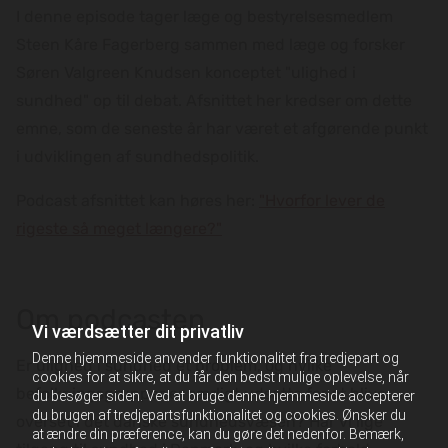
I denne episode tager læge og bestyrelsesmedlem
Steen Kåre Fagerberg sammen med læge og forsker
Søren Valgreen Knudsen konceptet "ulighed i
sundhed" op til debat. Afsnittet her kredser om dette
emne, som de seneste år har været et afgørende punkt
i udviklingen af sundhedspolitik.
Podcast afsnittet kan høres her:
"Hvorfor lever de
rigeste så meget længere‪?‬"
Om podcasten
Vi værdsætter dit privatliv
Denne hjemmeside anvender funktionalitet fra tredjepart og
Er ulighed i sundhed et problem, og hvilke
cookies for at sikre, at du får den bedst mulige oplevelse, når
befolkningsgrupper er særligt udsatte for at blive
du besøger siden. Ved at bruge denne hjemmeside accepterer
du brugen af tredjepartsfunktionalitet og cookies. Ønsker du
overset i det danske sundhedsvæsen? Har vi lige
at ændre din præference, kan du gøre det nedenfor. Bemærk,