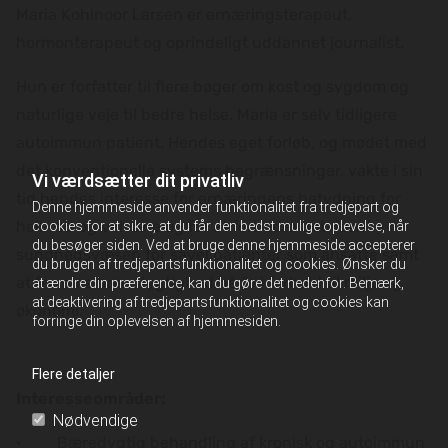
Maria Kohinoor Larsen er ernæringsterapeut,
hormonterapeut og oprindeligt uddannet journalist.
Hun er forfatter til flere bøger om kost og sygdom og
naturlige veje til bedre helse. Maria er selv tidligere
autoimmun patient. Hendes eget forløb, og mødet med
det konventionelle systems begrænsninger, vakte i sin
Vi værdsætter dit privatliv
tid hendes interesse for ernæringens betydning for
Denne hjemmeside anvender funktionalitet fra tredjepart og
helbred og velvære og for at forbedre det danske
cookies for at sikre, at du får den bedst mulige oplevelse, når
du besøger siden. Ved at bruge denne hjemmeside accepterer
sundhedsvæsen for såvel patienter som ansatte samt
du brugen af tredjepartsfunktionalitet og cookies. Ønsker du
at fremme bæredygtighed både i forhold til miljø og
at ændre din præference, kan du gøre det nedenfor. Bemærk,
at deaktivering af tredjepartsfunktionalitet og cookies kan
økonomi.
forringe din oplevelsen af hjemmesiden.
Flere detaljer
Interesseområder:
Nødvendige
· Bæredygtig behandling af kronisk og autoimmun