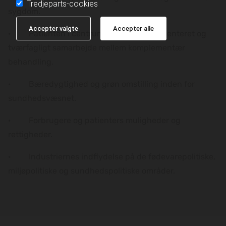
Tredjeparts-cookies
sygdom.
Accepter valgte
Accepter alle
· Patienten i centrum og et helhedsorienteret og
tværfagligt samarbejde mellem komplementær
behandling.
· Bæredygtighed og grøn omstilling inden for
sundhedsvæsnet.
· Forbrugere og patienters muligheder og
rettigheder.
· Industriernes indflydelse på de fødevarepolitiske,
miljøpolitiske og sundhedspolitiske områder.