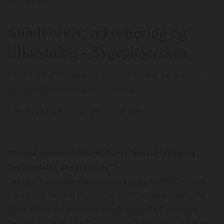
30/01/2025
SundForuft; rekruttering og
tilknytning - Sygeplejersken
Cathrine Hartmann er sygeplejerske, har en master i
sundhedsfremme og selvstændig.
Læs hvad hun mener om emnet her.
1) Hvad tænker du når du hører “rekruttering og
fastholdelse af personale”?
“Når jeg hører ordene rekruttering og fastholdelse af
personale, tænker jeg, at det handler om det aktuelle,
store behov for sundhedsprofessionelle.Derudover
tænker jeg, især ifht ”fastholdelse”, at det kan have et