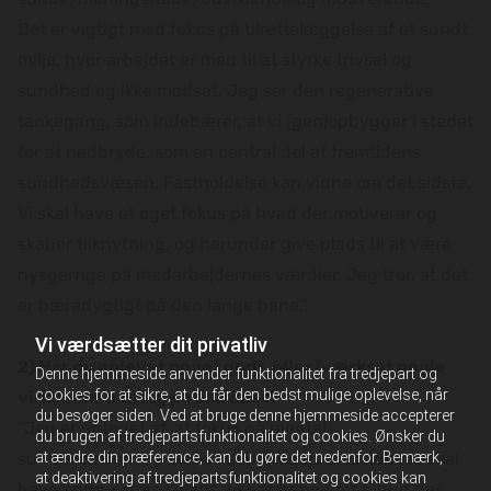
Det er vigtigt med fokus på tilrettelæggelse af et sundt
miljø, hvor arbejdet er med til at styrke trivsel og
sundhed og ikke modsat. Jeg ser den regenerative
tankegang, som indebærer, at vi (gen)opbygger i stedet
for at nedbryde, som en central del af fremtidens
sundhedsvæsen. Fastholdelse kan vidne om det sidste.
Vi skal have et øget fokus på hvad der motiverer og
skaber tilknytning, og herunder give plads til at være
nysgerrige på medarbejdernes værdier. Jeg tror, at det
er bæredygtigt på den lange bane.”
Vi værdsætter dit privatliv
2) Har du oplevet noget godt, eller iværksat nogle
Denne hjemmeside anvender funktionalitet fra tredjepart og
cookies for at sikre, at du får den bedst mulige oplevelse, når
virksomme tiltag på området?
du besøger siden. Ved at bruge denne hjemmeside accepterer
“Jeg er optaget af, at fokus på mental
du brugen af tredjepartsfunktionalitet og cookies. Ønsker du
at ændre din præference, kan du gøre det nedenfor. Bemærk,
sundhedsfremme blandt sundhedsprofessionelle skal
at deaktivering af tredjepartsfunktionalitet og cookies kan
have endnu større plads. Vi har behov for tilbud der