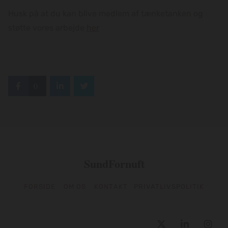
Husk på at du kan blive medlem af tænketanken og
støtte vores arbejde
her
0
SundFornuft
FORSIDE
OM OS
KONTAKT
PRIVATLIVSPOLITIK