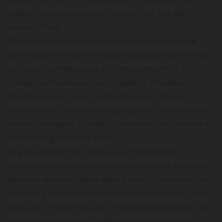
kraftigt og uheldigt signal. I værste fald, har det
modsat effekt.
Både fra egen erfaring og fra samtaler med mange
sundhedsprofessionelle og især sygeplejersker ved jeg,
at stor ansvarsfølelse og stort engagement for at
hjælpe de mennesker vi er optaget af at hjælpe, er
kendetegnende for os. Det medfører, at vi har en
tendens til at strække os langt og blive i rammer vi ikke
oplever som gode. Vi lader os ”fastholde” og risikerer at
blive alvorligt belastet af det.
Jeg er bekymret for, at fokus på ”fastholdelse”
indebærer en forventning om, at personalet skal give
og blive nærmest uagtet egen trivsel og sundhed. For
at kunne give personalet lyst til at forblive ansat, er der
behov for et stort fokus på, at arbejdslivets rammer er
sunde, meningsfulde, udviklende og motiverende.