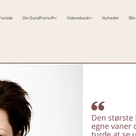
Forside
Om SundFornuft
Vidensbank
Nyheder
Bli