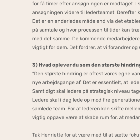
for få timer efter ansøgningen er modtaget. I 
ansøgningen videre til lederteamet. Derefter 
Det er en anderledes måde end via det etable
på samtale og hvor processen til tider kan trækk
med det samme. De kommende medarbejdere har 
vigtigt for dem. Det fordrer, at vi forandrer o
3) Hvad oplever du som den største hindrin
“Den største hindring er oftest vores egne van
nye arbejdsgange af. Det er essentielt, at led
Samtidigt skal ledere på strategisk niveau 
Ledere skal i dag lede op mod fire generation
samlede team. For at lederen kan skifte mellem
vigtig opgave være at skabe rum for, at medar
Tak Henriette for at være med til at sætte fok