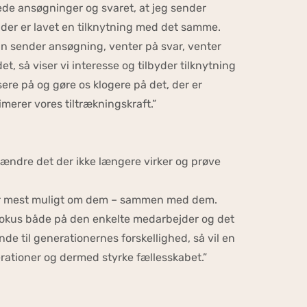
rede ansøgninger og svaret, at jeg sender
 der er lavet en tilknytning med det samme.
n sender ansøgning, venter på svar, venter
et, så viser vi interesse og tilbyder tilknytning
e på og gøre os klogere på det, der er
imerer vores tiltrækningskraft.”
, ændre det der ikke længere virker og prøve
rer mest muligt om dem – sammen med dem.
t fokus både på den enkelte medarbejder og det
de til generationernes forskellighed, så vil en
rationer og dermed styrke fællesskabet.”