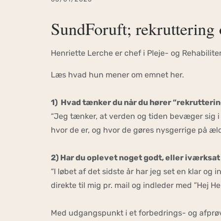
SundForuft; rekruttering 
Henriette Lerche er chef i Pleje- og Rehabili
Læs hvad hun mener om emnet her.
1) Hvad tænker du når du hører “rekrutteri
“Jeg tænker, at verden og tiden bevæger sig i
hvor de er, og hvor de gøres nysgerrige på æl
2) Har du oplevet noget godt, eller iværksa
“I løbet af det sidste år har jeg set en klar o
direkte til mig pr. mail og indleder med ”Hej 
Med udgangspunkt i et forbedrings- og afprøvn