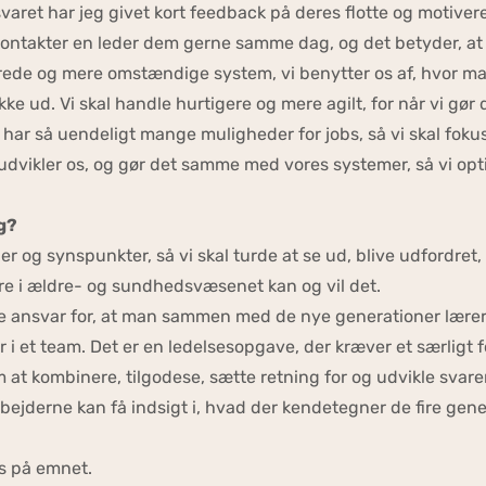
svaret har jeg givet kort feedback på deres flotte og motive
kontakter en leder dem gerne samme dag, og det betyder, at
rede og mere omstændige system, vi benytter os af, hvor ma
e ud. Vi skal handle hurtigere og mere agilt, for når vi gør d
så uendeligt mange muligheder for jobs, så vi skal fokuser
g udvikler os, og gør det samme med vores systemer, så vi opt
g?
er og synspunkter, så vi skal turde at se ud, blive udfordret
ere i ældre- og sundhedsvæsenet kan og vil det.
tage ansvar for, at man sammen med de nye generationer læ
er i et team. Det er en ledelsesopgave, der kræver et særlig
 at kombinere, tilgodese, sætte retning for og udvikle svaren
bejderne kan få indsigt i, hvad der kendetegner de fire gene
us på emnet.