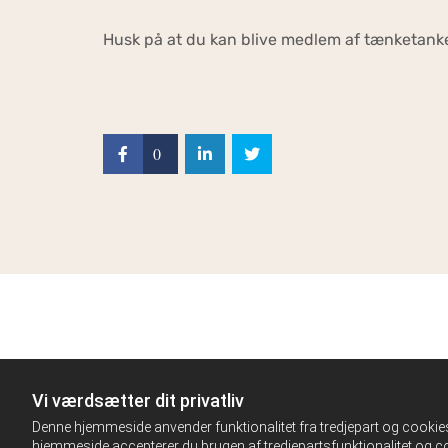
Husk på at du kan blive medlem af tænketanke
0
Vi værdsætter dit privatliv
Denne hjemmeside anvender funktionalitet fra tredjepart og cookies 
hjemmeside accepterer du brugen af tredjepartsfunktionalitet og co