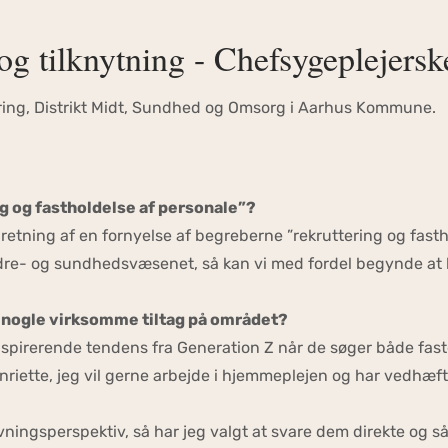
og tilknytning - Chefsygeplejersk
tering, Distrikt Midt, Sundhed og Omsorg i Aarhus Kommune.
ng og fastholdelse af personale”?
 retning af en fornyelse af begreberne ”rekruttering og fast
dre- og sundhedsvæsenet, så kan vi med fordel begynde at b
t nogle virksomme tiltag på området?
g inspirerende tendens fra Generation Z når de søger både faste
Henriette, jeg vil gerne arbejde i hjemmeplejen og har vedhæf
ingsperspektiv, så har jeg valgt at svare dem direkte og så