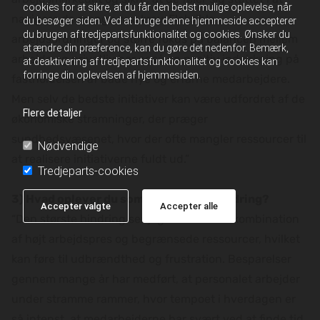
cookies for at sikre, at du får den bedst mulige oplevelse, når
navigere de mange nye krav. Fleksible
du besøger siden. Ved at bruge denne hjemmeside accepterer
du brugen af tredjepartsfunktionalitet og cookies. Ønsker du
arbejdsordninger og større fokus på balancen mellem
at ændre din præference, kan du gøre det nedenfor. Bemærk,
arbejde og privatliv har også en positiv indvirkning på
at deaktivering af tredjepartsfunktionalitet og cookies kan
forringe din oplevelsen af hjemmesiden.
fastholdelsen af både nye og erfarne medarbejdere.
Men selv de bedste initiativer kan være udfordret af de
Flere detaljer
økonomiske stramninger, der præger
sundhedsvæsenet, hvor der ofte mangler ressourcer til
Nødvendige
at realisere initiativerne fuldt ud.”
Tredjeparts-cookies
3) Hvad oplever du som den største hindring?
Accepter valgte
Accepter alle
“Den største hindring ser jeg ofte som en kombination
af højt arbejdspres og begrænsede ressourcer, hvilket
kan føre til udbrændthed og frustration. Besparelser
gennem mange år har medført, at personalet arbejder
under stramme rammer, hvor tempoet i hverdagen er
så intenst, at medarbejderne har svært ved at finde tid