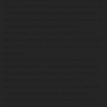
til pauser eller til at håndtere deres arbejdsopgaver på
en tilfredsstillende måde. Desuden skaber mediernes
fokus på de negative aspekter af sundhedsvæsenet et
forvrænget billede, som kan påvirke både
rekrutteringen og motivationen negativt. Dette kan
forstærke en følelse af afmagt og utilstrækkelighed hos
de ansatte, hvilket gør det endnu sværere at fastholde
personalet.
Et af de største udfordringer for nyuddannede er det
såkaldte ”praksischok” – overgangen fra studielivet til
arbejdspladsen. Pludselig står de over for at skulle
dække vagter, håndtere nye krav og konstant
implementere nye tiltag, som ofte kan tage fokus væk
fra kerneopgaven: patientpleje. Dette chok kan
forværres af de økonomiske begrænsninger, der gør
det sværere for afdelingerne at tilbyde den