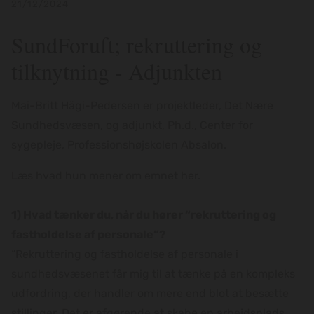
21/12/2024
SundForuft; rekruttering og
tilknytning - Adjunkten
Mai-Britt Hägi-Pedersen er projektleder, Det Nære
Sundhedsvæsen, og adjunkt, Ph.d., Center for
sygepleje, Professionshøjskolen Absalon.
Læs hvad hun mener om emnet her.
1) Hvad tænker du, når du hører “rekruttering og
fastholdelse af personale”?
“Rekruttering og fastholdelse af personale i
sundhedsvæsenet får mig til at tænke på en kompleks
udfordring, der handler om mere end blot at besætte
stillinger. Det er afgørende at skabe en arbejdsplads,