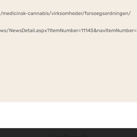
ial/medicinsk-cannabis/virksomheder/forsoegsordningen/
nsNews/NewsDetail.aspx?ItemNumber=11145&navItemNumber
SundFornuft