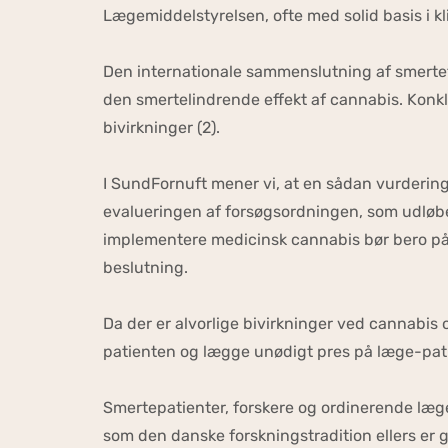
Lægemiddelstyrelsen, ofte med solid basis i k
Den internationale sammenslutning af smertef
den smertelindrende effekt af cannabis. Konkl
bivirkninger (2).
I SundFornuft mener vi, at en sådan vurdering,
evalueringen af forsøgsordningen, som udløber
implementere medicinsk cannabis bør bero på e
beslutning.
Da der er alvorlige bivirkninger ved cannabi
patienten og lægge unødigt pres på læge-patie
Smertepatienter, forskere og ordinerende læge
som den danske forskningstradition ellers er g