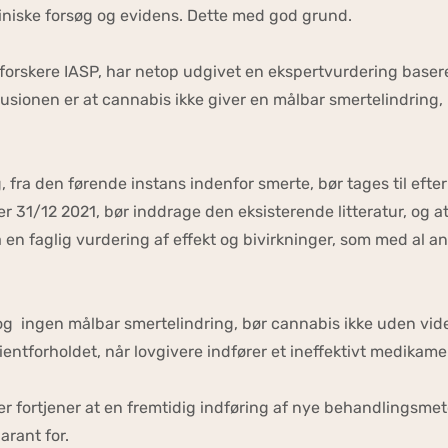
liniske forsøg og evidens. Dette med god grund.
orskere IASP, har netop udgivet en ekspertvurdering baser
usionen er at cannabis ikke giver en målbar smertelindring,
 fra den førende instans indenfor smerte, bør tages til efter
 31/12 2021, bør inddrage den eksisterende litteratur, og at
n faglig vurdering af effekt og bivirkninger, som med al and
s og ingen målbar smertelindring, bør cannabis ikke uden vi
ntforholdet, når lovgivere indfører et ineffektivt medikame
r fortjener at en fremtidig indføring af nye behandlingsmet
arant for.