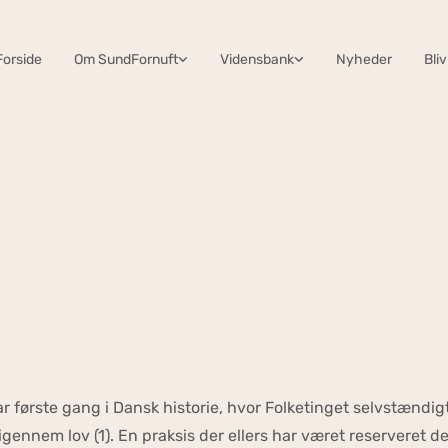
Forside
Om SundFornuft
Vidensbank
Nyheder
Bli
første gang i Dansk historie, hvor Folketinget selvstændig
gennem lov (1). En praksis der ellers har været reserveret de