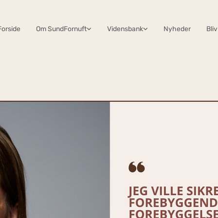
Forside
Om SundFornuft
Vidensbank
Nyheder
Bli