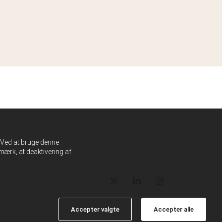
. Ved at bruge denne
ærk, at deaktivering af
Accepter valgte
Accepter alle